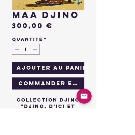
Maa djino
Prix
300,00 €
Quantité
*
Ajouter au panier
Commander et payer
collection djino
"djino, d'ici et
d'ailleurs"
"séparées par les
mers, unis par le
sang"