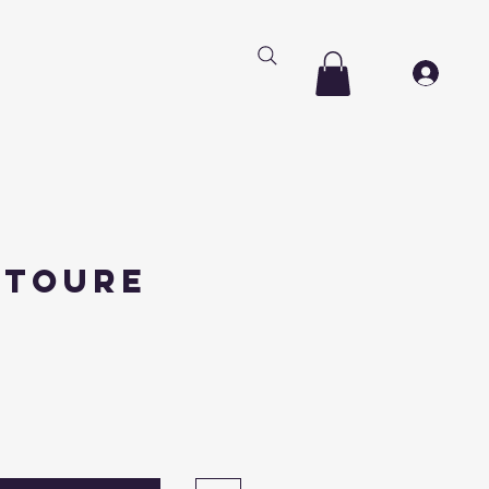
 toure
Prix
€