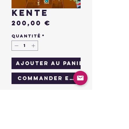
kente
Prix
200,00 €
Quantité
*
Ajouter au panier
Commander et payer
collection african
drip
tissu kente
Œuvre unique