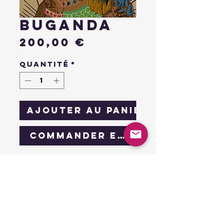
buganda
Prix
200,00 €
Quantité
*
Ajouter au panier
Commander et payer
collection african
drip
buganda
Œuvre unique