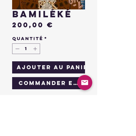
bamiléké
Prix
200,00 €
Quantité
*
Ajouter au panier
Commander et payer
collection african
drip
bamiléké
Œuvre unique